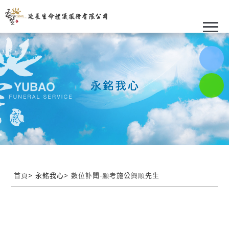
首頁
> 永銘我心>
數位訃聞-顯考施公興順先生