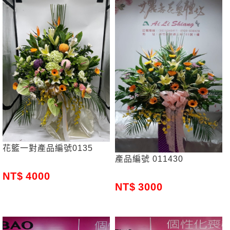
花籃一對產品編號0135
產品編號 011430
4000
3000