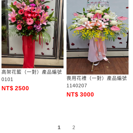
高架花籃（一對）產品編號
喪用花禮（一對）產品編號
0101
1140207
2500
3000
1
2