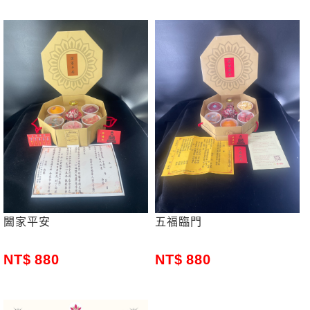
闔家平安
五福臨門
880
880