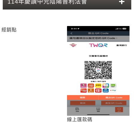
114年慶讚中元陰陽普利法會
經銷點
線上匯款碼