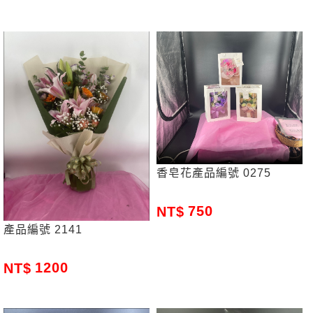
香皂花產品編號 0275
750
產品編號 2141
1200